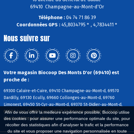
69410 Champagne-au-Mont-d'Or
Téléphone :
04 74 71 86 39
Coordonnées GPS :
45,8034795 ° , 4,7834411 °
Nous suivre sur
Votre magasin Biocoop Des Monts D'or (69410) est
proche de :
69300 Caluire-et-Cuire, 69410 Champagne-au-Mont-d, 69570
Dardilly, 69130 Ecully, 69660 Collonges-au-Mont-d, 69760
Limonest, 69450 St-Cyr-au-Mont-d, 69370 St-Didier-au-Mont-d,
69004 Lyon, 69009 Lyon, 69270 St-Romain-au-Mont-d, 69260
Afin de vous offrir la meilleure expérience possible, Biocoop utilise
Charbonnières-les-Bains
des cookies : pour assurer une performance optimale du site, pour
récolter des statistiques afin d'analyser le trafic et la performance
du site et vous proposer une navigation personnalisée en toute