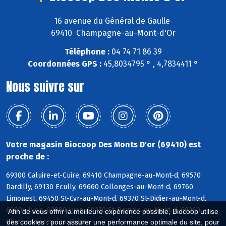
16 avenue du Général de Gaulle
69410 Champagne-au-Mont-d'Or
Téléphone :
04 74 71 86 39
Coordonnées GPS :
45,8034795 ° , 4,7834411 °
Nous suivre sur
Votre magasin Biocoop Des Monts D'or (69410) est
proche de :
69300 Caluire-et-Cuire, 69410 Champagne-au-Mont-d, 69570
Dardilly, 69130 Ecully, 69660 Collonges-au-Mont-d, 69760
Limonest, 69450 St-Cyr-au-Mont-d, 69370 St-Didier-au-Mont-d,
69004 Lyon, 69009 Lyon, 69270 St-Romain-au-Mont-d, 69260
Afin de vous offrir la meilleure expérience possible, Biocoop utilise
Charbonnières-les-Bains
des cookies : pour assurer une performance optimale du site, pour