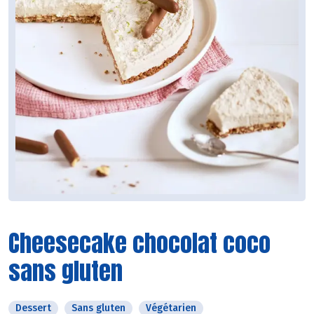
Cheesecake chocolat coco
sans gluten
Dessert
Sans gluten
Végétarien