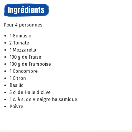
Ingrédients
Pour 4 personnes
1 Gomasio
2 Tomate
1 Mozzarella
100 g de Fraise
100 g de Framboise
1 Concombre
1 Citron
Basilic
5 cl de Huile d'olive
1 c. à s. de Vinaigre balsamique
Poivre