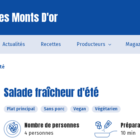
es Monts D'or
Actualités
Recettes
Producteurs
Magaz
été
Salade fraîcheur d'été
Plat principal
Sans porc
Vegan
Végétarien
Nombre de personnes
Prépara
4 personnes
10 min