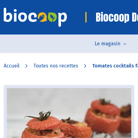
Biocoop D
Le magasin
Accueil
Toutes nos recettes
Tomates cocktails fa