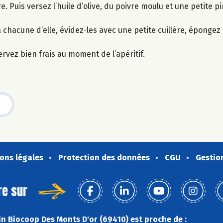
 Puis versez l’huile d’olive, du poivre moulu et une petite pi
hacune d’elle, évidez-les avec une petite cuillère, épongez l
ervez bien frais au moment de l’apéritif.
ons légales
Protection des données
CGU
Gestio
re sur
n Biocoop Des Monts D'or (69410) est proche de :