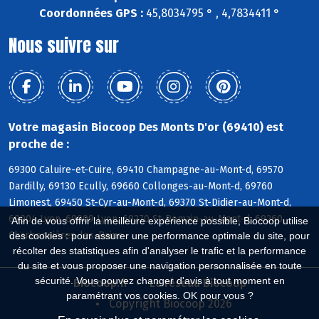
Coordonnées GPS :
45,8034795 ° , 4,7834411 °
Nous suivre sur
Votre magasin Biocoop Des Monts D'or (69410) est
proche de :
69300 Caluire-et-Cuire, 69410 Champagne-au-Mont-d, 69570
Dardilly, 69130 Ecully, 69660 Collonges-au-Mont-d, 69760
Limonest, 69450 St-Cyr-au-Mont-d, 69370 St-Didier-au-Mont-d,
69004 Lyon, 69009 Lyon, 69270 St-Romain-au-Mont-d, 69260
Afin de vous offrir la meilleure expérience possible, Biocoop utilise
Charbonnières-les-Bains
des cookies : pour assurer une performance optimale du site, pour
récolter des statistiques afin d'analyser le trafic et la performance
du site et vous proposer une navigation personnalisée en toute
sécurité. Vous pouvez changer d'avis à tout moment en
Biocoop.fr
Le réseau Biocoop
paramétrant vos cookies. OK pour vous ?
Copyright Biocoop 2026