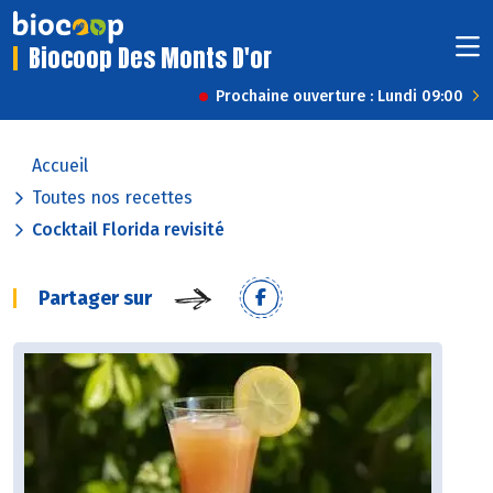
Biocoop Des Monts D'or
Prochaine ouverture : Lundi 09:00
Accueil
Toutes nos recettes
Cocktail Florida revisité
Partager sur