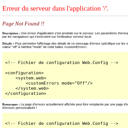
Erreur du serveur dans l'application '/'.
Page Not Found !!
Description :
Une erreur d'application s'est produite sur le serveur. Les paramètres d'erreur
par les navigateurs qui s'exécutent sur l'ordinateur serveur local.
Détails =
Pour permettre l'affichage des détails de ce message d'erreur spécifique sur les o
valeur "off" à l'attribut "mode" de cette balise <customErrors>.
<!-- Fichier de configuration Web.Config -->

<configuration>

    <system.web>

        <customErrors mode="Off"/>

    </system.web>

</configuration>
Remarques :
La page d'erreurs actuellement affichée peut être remplacée par une page d'erre
d'erreurs personnalisée !
<!-- Fichier de configuration Web.Config -->
