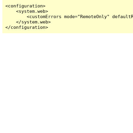
<configuration>

    <system.web>

        <customErrors mode="RemoteOnly" defaultR
    </system.web>

</configuration>