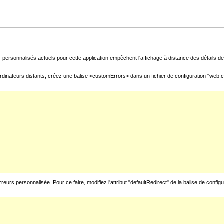
 personnalisés actuels pour cette application empêchent l'affichage à distance des détails de 
rdinateurs distants, créez une balise <customErrors> dans un fichier de configuration "web.con
urs personnalisée. Pour ce faire, modifiez l'attribut "defaultRedirect" de la balise de config