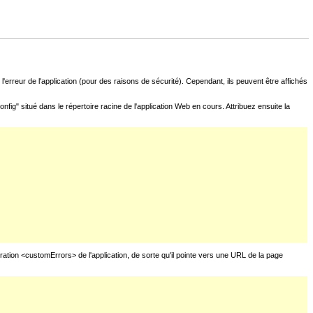
l'erreur de l'application (pour des raisons de sécurité). Cependant, ils peuvent être affichés
fig" situé dans le répertoire racine de l'application Web en cours. Attribuez ensuite la
uration <customErrors> de l'application, de sorte qu'il pointe vers une URL de la page