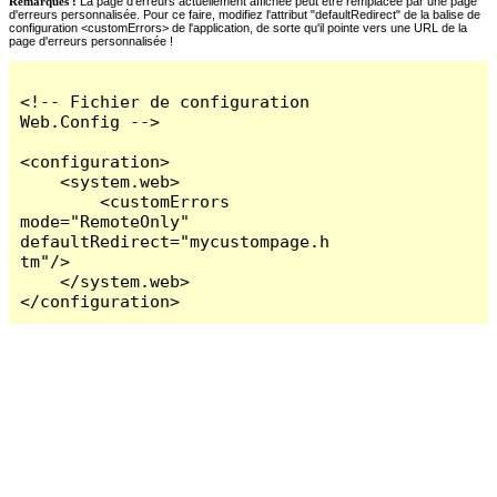
Remarques :
La page d'erreurs actuellement affichée peut être remplacée par une page
d'erreurs personnalisée. Pour ce faire, modifiez l'attribut "defaultRedirect" de la balise de
configuration <customErrors> de l'application, de sorte qu'il pointe vers une URL de la
page d'erreurs personnalisée !
<!-- Fichier de configuration 
Web.Config -->

<configuration>

    <system.web>

        <customErrors 
mode="RemoteOnly" 
defaultRedirect="mycustompage.h
tm"/>

    </system.web>

</configuration>