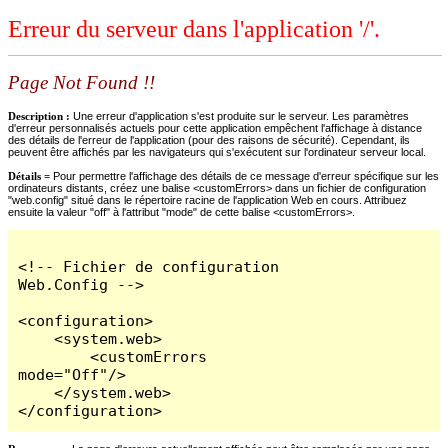
Erreur du serveur dans l'application '/'.
Page Not Found !!
Description :
Une erreur d'application s'est produite sur le serveur. Les paramètres
d'erreur personnalisés actuels pour cette application empêchent l'affichage à distance
des détails de l'erreur de l'application (pour des raisons de sécurité). Cependant, ils
peuvent être affichés par les navigateurs qui s'exécutent sur l'ordinateur serveur local.
Détails =
Pour permettre l'affichage des détails de ce message d'erreur spécifique sur les
ordinateurs distants, créez une balise <customErrors> dans un fichier de configuration
"web.config" situé dans le répertoire racine de l'application Web en cours. Attribuez
ensuite la valeur "off" à l'attribut "mode" de cette balise <customErrors>.
<!-- Fichier de configuration 
Web.Config -->

<configuration>

    <system.web>

        <customErrors 
mode="Off"/>

    </system.web>

</configuration>