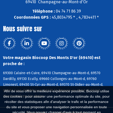
69410 Champagne-au-Mont-d'Or
Téléphone :
04 74 71 86 39
Coordonnées GPS :
45,8034795 ° , 4,7834411 °
Nous suivre sur
Votre magasin Biocoop Des Monts D'or (69410) est
proche de :
69300 Caluire-et-Cuire, 69410 Champagne-au-Mont-d, 69570
Dardilly, 69130 Ecully, 69660 Collonges-au-Mont-d, 69760
Limonest, 69450 St-Cyr-au-Mont-d, 69370 St-Didier-au-Mont-d,
69004 Lyon, 69009 Lyon, 69270 St-Romain-au-Mont-d, 69260
Afin de vous offrir la meilleure expérience possible, Biocoop utilise
Charbonnières-les-Bains
des cookies : pour assurer une performance optimale du site, pour
récolter des statistiques afin d'analyser le trafic et la performance
du site et vous proposer une navigation personnalisée en toute
sécurité. Vous pouvez changer d'avis à tout moment en
Biocoop.fr
Le réseau Biocoop