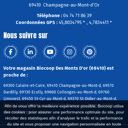
69410 Champagne-au-Mont-d'Or
Téléphone :
04 74 71 86 39
Coordonnées GPS :
45,8034795 ° , 4,7834411 °
Nous suivre sur
Votre magasin Biocoop Des Monts D'or (69410) est
proche de :
69300 Caluire-et-Cuire, 69410 Champagne-au-Mont-d, 69570
Dardilly, 69130 Ecully, 69660 Collonges-au-Mont-d, 69760
Limonest, 69450 St-Cyr-au-Mont-d, 69370 St-Didier-au-Mont-d,
69004 Lyon, 69009 Lyon, 69270 St-Romain-au-Mont-d, 69260
Afin de vous offrir la meilleure expérience possible, Biocoop utilise
Charbonnières-les-Bains
des cookies : pour assurer une performance optimale du site, pour
récolter des statistiques afin d'analyser le trafic et la performance
du site et vous proposer une navigation personnalisée en toute