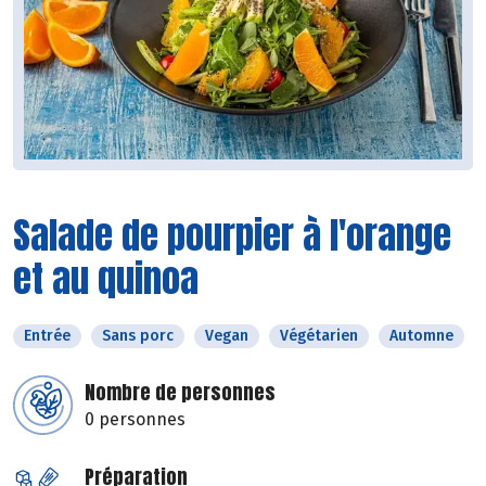
Salade de pourpier à l'orange
et au quinoa
Entrée
Sans porc
Vegan
Végétarien
Automne
Nombre de personnes
0 personnes
Préparation