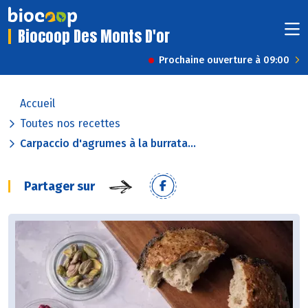
Biocoop Des Monts D'or
Prochaine ouverture à 09:00
Accueil
Toutes nos recettes
Carpaccio d'agrumes à la burrata...
Partager sur