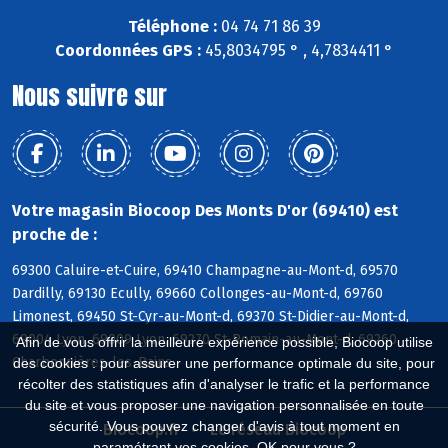
Téléphone :
04 74 71 86 39
Coordonnées GPS :
45,8034795 ° , 4,7834411 °
Nous suivre sur
Votre magasin Biocoop Des Monts D'or (69410) est
proche de :
69300 Caluire-et-Cuire, 69410 Champagne-au-Mont-d, 69570
Dardilly, 69130 Ecully, 69660 Collonges-au-Mont-d, 69760
Limonest, 69450 St-Cyr-au-Mont-d, 69370 St-Didier-au-Mont-d,
69004 Lyon, 69009 Lyon, 69270 St-Romain-au-Mont-d, 69260
Afin de vous offrir la meilleure expérience possible, Biocoop utilise
Charbonnières-les-Bains
des cookies : pour assurer une performance optimale du site, pour
récolter des statistiques afin d'analyser le trafic et la performance
du site et vous proposer une navigation personnalisée en toute
sécurité. Vous pouvez changer d'avis à tout moment en
Biocoop.fr
Le réseau Biocoop
paramétrant vos cookies. OK pour vous ?