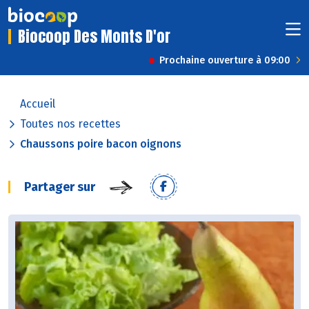
Biocoop Des Monts D'or
Prochaine ouverture à 09:00
Accueil
Toutes nos recettes
Chaussons poire bacon oignons
Partager sur