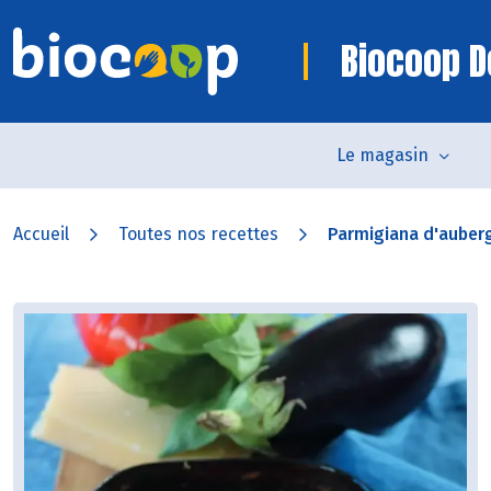
Biocoop D
Le magasin
Accueil
Toutes nos recettes
Parmigiana d'auberg