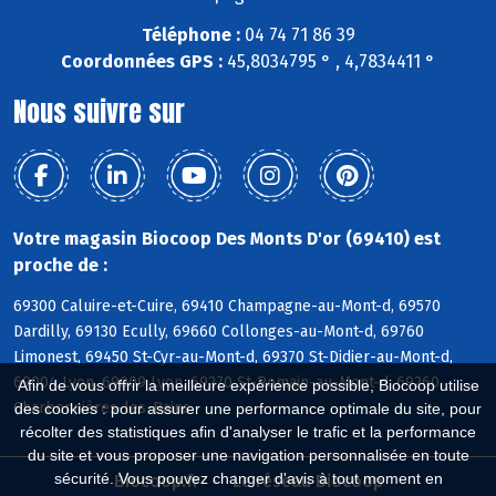
Téléphone :
04 74 71 86 39
Coordonnées GPS :
45,8034795 ° , 4,7834411 °
Nous suivre sur
Votre magasin Biocoop Des Monts D'or (69410) est
proche de :
69300 Caluire-et-Cuire, 69410 Champagne-au-Mont-d, 69570
Dardilly, 69130 Ecully, 69660 Collonges-au-Mont-d, 69760
Limonest, 69450 St-Cyr-au-Mont-d, 69370 St-Didier-au-Mont-d,
69004 Lyon, 69009 Lyon, 69270 St-Romain-au-Mont-d, 69260
Afin de vous offrir la meilleure expérience possible, Biocoop utilise
Charbonnières-les-Bains
des cookies : pour assurer une performance optimale du site, pour
récolter des statistiques afin d'analyser le trafic et la performance
du site et vous proposer une navigation personnalisée en toute
sécurité. Vous pouvez changer d'avis à tout moment en
Biocoop.fr
Le réseau Biocoop