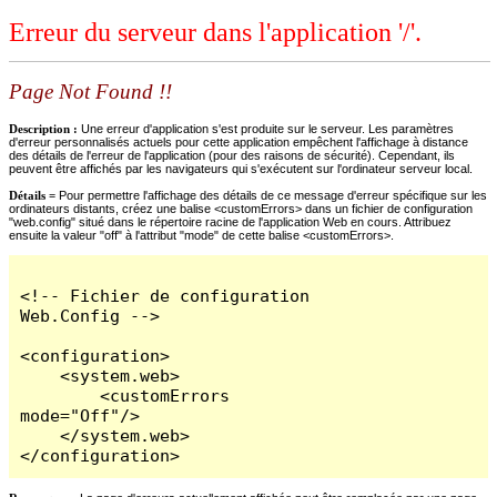
Erreur du serveur dans l'application '/'.
Page Not Found !!
Description :
Une erreur d'application s'est produite sur le serveur. Les paramètres
d'erreur personnalisés actuels pour cette application empêchent l'affichage à distance
des détails de l'erreur de l'application (pour des raisons de sécurité). Cependant, ils
peuvent être affichés par les navigateurs qui s'exécutent sur l'ordinateur serveur local.
Détails =
Pour permettre l'affichage des détails de ce message d'erreur spécifique sur les
ordinateurs distants, créez une balise <customErrors> dans un fichier de configuration
"web.config" situé dans le répertoire racine de l'application Web en cours. Attribuez
ensuite la valeur "off" à l'attribut "mode" de cette balise <customErrors>.
<!-- Fichier de configuration 
Web.Config -->

<configuration>

    <system.web>

        <customErrors 
mode="Off"/>

    </system.web>

</configuration>