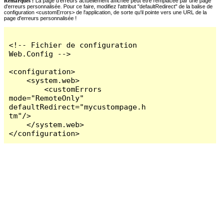
Remarques :
La page d'erreurs actuellement affichée peut être remplacée par une page
d'erreurs personnalisée. Pour ce faire, modifiez l'attribut "defaultRedirect" de la balise de
configuration <customErrors> de l'application, de sorte qu'il pointe vers une URL de la
page d'erreurs personnalisée !
<!-- Fichier de configuration 
Web.Config -->

<configuration>

    <system.web>

        <customErrors 
mode="RemoteOnly" 
defaultRedirect="mycustompage.h
tm"/>

    </system.web>

</configuration>