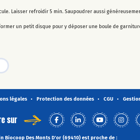
cule. Laisser refroidir 5 min. Saupoudrer aussi généreuseme
ormer un petit disque pour y déposer une boule de garnitur
ons légales
Protection des données
CGU
Gestio
re sur
n Biocoop Des Monts D'or (69410) est proche de :